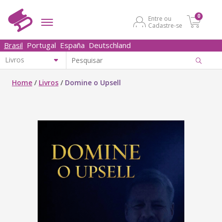
0
Entre ou
Cadastre-se
Brasil
Portugal
España
Deutschland
Home
/
Livros
/
Domine o Upsell