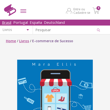
0
Entre ou
Cadastre-se
Brasil
Portugal
España
Deutschland
Home
/
Livros
/
E-commerce de Sucesso