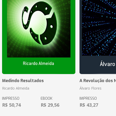
Medindo Resultados
A Revolução dos 
Ricardo Almeida
Álvaro Flores
IMPRESSO
EBOOK
IMPRESSO
R$ 50,74
R$ 29,56
R$ 43,27