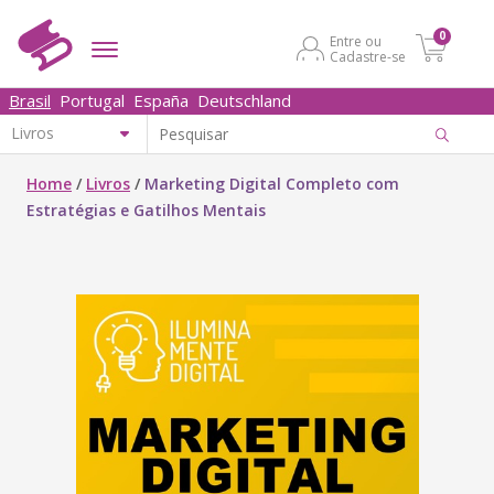
0
Entre ou
Cadastre-se
Brasil
Portugal
España
Deutschland
Home
/
Livros
/
Marketing Digital Completo com
Estratégias e Gatilhos Mentais