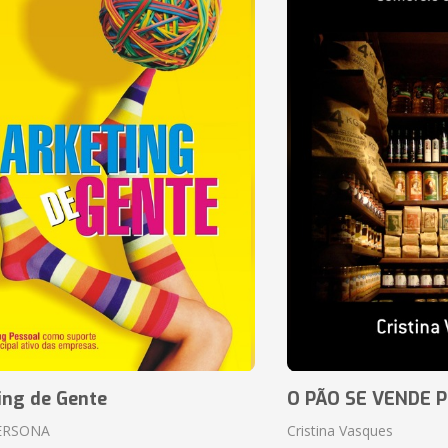
ing de Gente
O PÃO SE VENDE 
ERSONA
Cristina Vasques