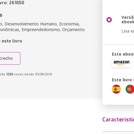
ivro: 261050
s
Versã
eboo
ão, Desenvolvimento Humano, Economia,
conômicas, Empreendedorismo, Orçamento
Leia 
 este livro
Este eboo
trecho
ista
1335
vezes desde 05/08/2018
Este livr
Característi