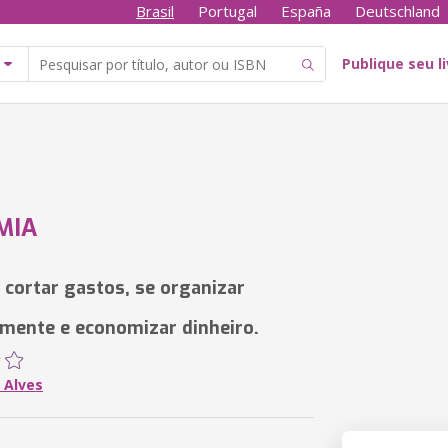
Brasil
Portugal
España
Deutschland
Publique seu l
MIA
 cortar gastos, se organizar
amente e economizar dinheiro.
 Alves