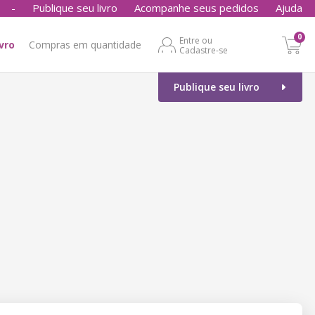
-
Publique seu livro
Acompanhe seus pedidos
Ajuda
0
Entre ou
ivro
Compras em quantidade
Cadastre-se
Publique seu livro