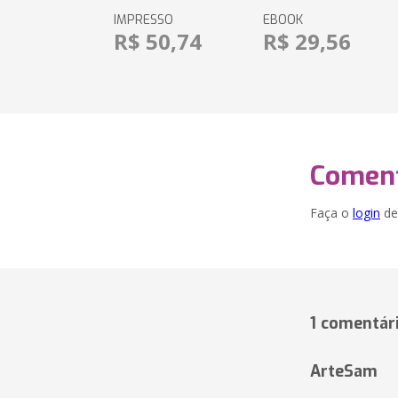
IMPRESSO
EBOOK
R$ 50,74
R$ 29,56
Coment
Faça o
login
dei
1 comentár
ArteSam