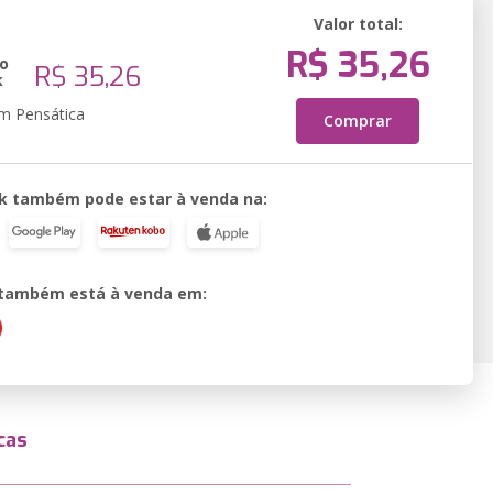
Valor total:
R$ 35,26
o
R$ 35,26
k
em Pensática
Comprar
k também pode estar à venda na:
o também está à venda em:
cas