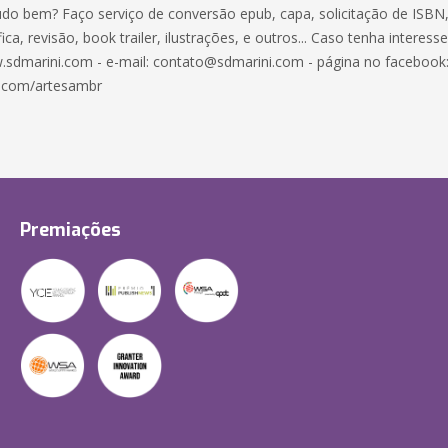
udo bem? Faço serviço de conversão epub, capa, solicitação de ISBN,
ica, revisão, book trailer, ilustrações, e outros... Caso tenha interess
.sdmarini.com - e-mail: contato@sdmarini.com - página no facebook
.com/artesambr
Premiações