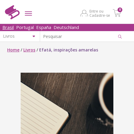
0
Entre ou
Cadastre-se
Brasil
Portugal
España
Deutschland
Home
/
Livros
/
Efatá, inspirações amarelas