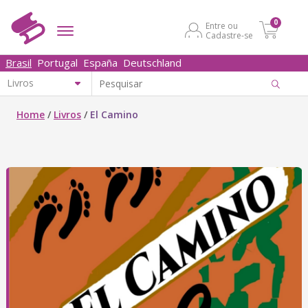
0
Entre ou
Cadastre-se
Brasil
Portugal
España
Deutschland
Home
/
Livros
/
El Camino