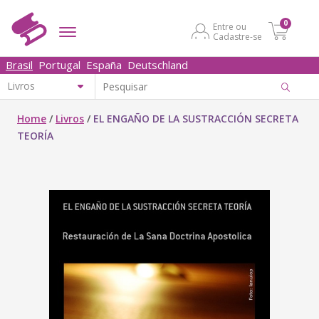
0
Entre ou
Cadastre-se
Brasil
Portugal
España
Deutschland
Home
/
Livros
/
EL ENGAÑO DE LA SUSTRACCIÓN SECRETA
TEORÍA