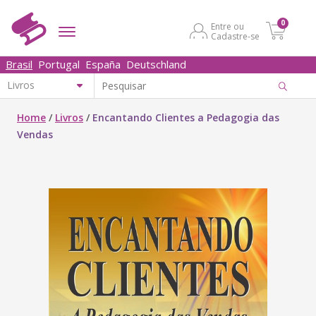
0
Entre ou
Cadastre-se
Brasil
Portugal
España
Deutschland
Home
/
Livros
/
Encantando Clientes a Pedagogia das
Vendas