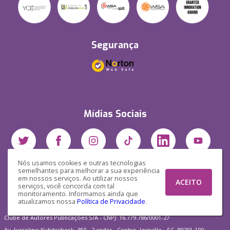
Segurança
Mídias Sociais
Nós usamos cookies e outras tecnologias
semelhantes para melhorar a sua experiência
em nossos serviços. Ao utilizar nossos
ACEITO
serviços, você concorda com tal
monitoramento. Informamos ainda que
atualizamos nossa
Política de Privacidade
.
Clube de Autores Publicações S/A - CNPJ: 16.779.786/0001-27
Av. Juscelino Kubitscheck, 350 - 2 andar - Centro, Joinville - SC, 89201-100