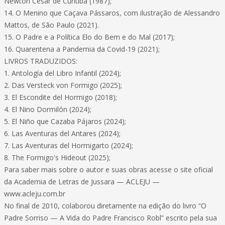
Newton César de Curitiba (1987);
14. O Menino que Caçava Pássaros, com ilustração de Alessandro
Mattos, de São Paulo (2021).
15. O Padre e a Política Elo do Bem e do Mal (2017);
16. Quarentena a Pandemia da Covid-19 (2021);
LIVROS TRADUZIDOS:
1. Antología del Libro Infantil (2024);
2. Das Versteck von Formigo (2025);
3. El Escondite del Hormigo (2018);
4. El Nino Dormilón (2024);
5. El Niño que Cazaba Pájaros (2024);
6. Las Aventuras del Antares (2024);
7. Las Aventuras del Hormigarto (2024);
8. The Formigo's Hideout (2025);
Para saber mais sobre o autor e suas obras acesse o site oficial
da Academia de Letras de Jussara — ACLEJU —
www.acleju.com.br
No final de 2010, colaborou diretamente na edição do livro “O
Padre Sorriso — A Vida do Padre Francisco Robl” escrito pela sua