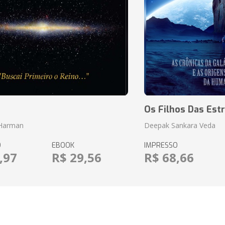
o
Os Filhos Das Estr
 Harman
Deepak Sankara Veda
O
EBOOK
IMPRESSO
,97
R$ 29,56
R$ 68,66