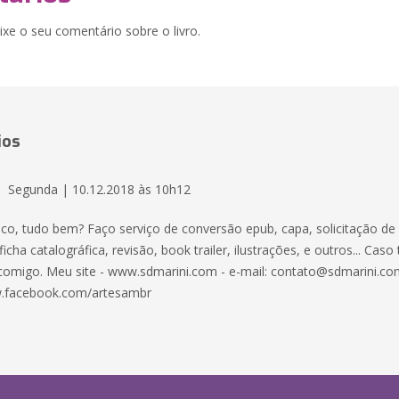
xe o seu comentário sobre o livro.
ios
Segunda | 10.12.2018 às 10h12
isco, tudo bem? Faço serviço de conversão epub, capa, solicitação de
ficha catalográfica, revisão, book trailer, ilustrações, e outros... Caso
e comigo. Meu site - www.sdmarini.com - e-mail: contato@sdmarini.co
.facebook.com/artesambr