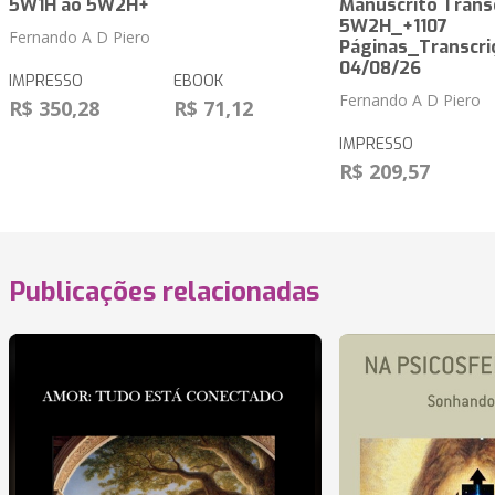
5W1H ao 5W2H+
Manuscrito Trans
5W2H_+1107
Fernando A D Piero
Páginas_Transcri
04/08/26
IMPRESSO
EBOOK
Fernando A D Piero
R$ 350,28
R$ 71,12
IMPRESSO
R$ 209,57
Publicações relacionadas