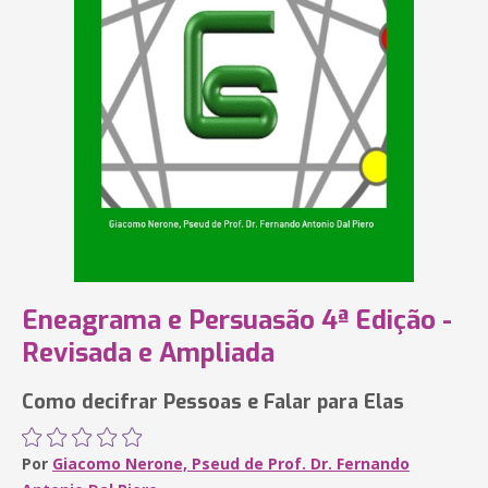
Eneagrama e Persuasão 4ª Edição -
Revisada e Ampliada
Como decifrar Pessoas e Falar para Elas
Por
Giacomo Nerone, Pseud de Prof. Dr. Fernando