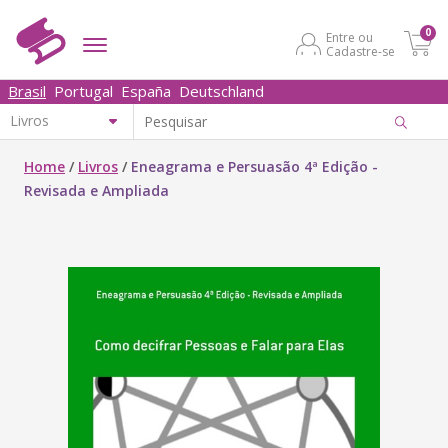
0
Entre ou
Cadastre-se
Brasil
Portugal
España
Deutschland
Home
/
Livros
/
Eneagrama e Persuasão 4ª Edição -
Revisada e Ampliada