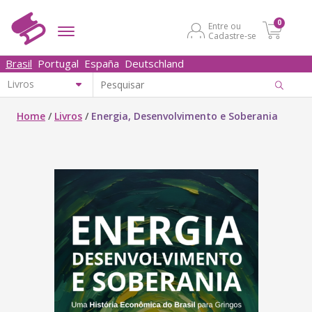
0
Entre ou
Cadastre-se
Brasil
Portugal
España
Deutschland
Home
/
Livros
/
Energia, Desenvolvimento e Soberania