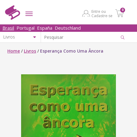
0
Entre ou
Cadastre-se
Brasil
Portugal
España
Deutschland
Home
/
Livros
/
Esperança Como Uma Âncora