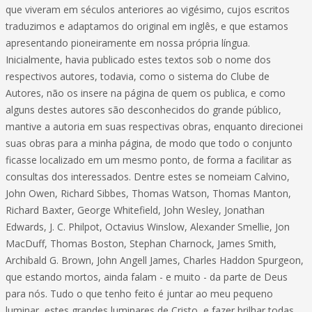
que viveram em séculos anteriores ao vigésimo, cujos escritos
traduzimos e adaptamos do original em inglês, e que estamos
apresentando pioneiramente em nossa própria língua.
Inicialmente, havia publicado estes textos sob o nome dos
respectivos autores, todavia, como o sistema do Clube de
Autores, não os insere na página de quem os publica, e como
alguns destes autores são desconhecidos do grande público,
mantive a autoria em suas respectivas obras, enquanto direcionei
suas obras para a minha página, de modo que todo o conjunto
ficasse localizado em um mesmo ponto, de forma a facilitar as
consultas dos interessados. Dentre estes se nomeiam Calvino,
John Owen, Richard Sibbes, Thomas Watson, Thomas Manton,
Richard Baxter, George Whitefield, John Wesley, Jonathan
Edwards, J. C. Philpot, Octavius Winslow, Alexander Smellie, Jon
MacDuff, Thomas Boston, Stephan Charnock, James Smith,
Archibald G. Brown, John Angell James, Charles Haddon Spurgeon,
que estando mortos, ainda falam - e muito - da parte de Deus
para nós. Tudo o que tenho feito é juntar ao meu pequeno
luminar, estes grandes luminares de Cristo, e fazer brilhar todas