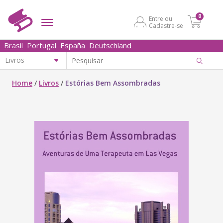
0
Entre ou
Cadastre-se
Brasil
Portugal
España
Deutschland
Home
/
Livros
/
Estórias Bem Assombradas