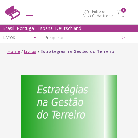
0
Entre ou
Cadastre-se
Brasil
Portugal
España
Deutschland
Home
/
Livros
/
Estratégias na Gestão do Terreiro