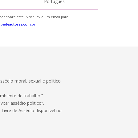
Português
ar sobre este livro? Envie um email para
ubedeautores.com.br
ssédio moral, sexual e político
ambiente de trabalho.”
itar assédio político”.
ivre de Assédio disponivel no