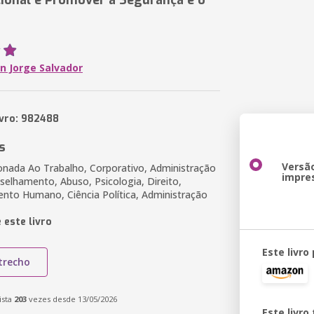
ional e Promover a Segurança e o
n Jorge Salvador
ivro: 982488
s
Versã
onada Ao Trabalho, Corporativo, Administração
impre
selhamento, Abuso, Psicologia, Direito,
nto Humano, Ciência Política, Administração
 este livro
Este livro
trecho
ista
203
vezes desde 13/05/2026
Este livr