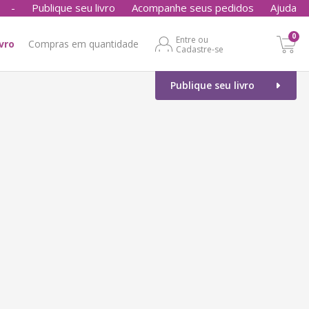
-
Publique seu livro
Acompanhe seus pedidos
Ajuda
0
Entre ou
ivro
Compras em quantidade
Cadastre-se
Publique seu livro