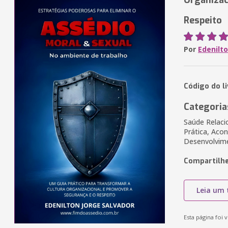
Organizac
Respeito
Por
Edenilto
Código do l
Categoria
Saúde Relaci
Prática, Acon
Desenvolvime
Compartilhe
Leia um 
Esta página foi v