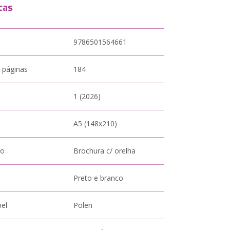
cas
9786501564661
 páginas
184
1 (2026)
A5 (148x210)
to
Brochura c/ orelha
Preto e branco
pel
Polen