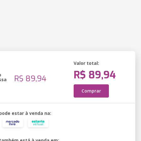
Valor total:
R$ 89,94
o
R$ 89,94
ssa
Comprar
 pode estar à venda na:
o também está à venda em: