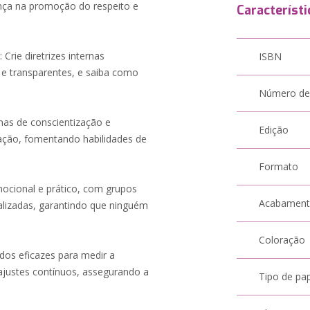
rança na promoção do respeito e
Característi
Crie diretrizes internas
ISBN
 e transparentes, e saiba como
Número de
amas de conscientização e
Edição
ção, fomentando habilidades de
Formato
mocional e prático, com grupos
Acabamen
ializadas, garantindo que ninguém
Coloração
odos eficazes para medir a
r ajustes contínuos, assegurando a
Tipo de pa