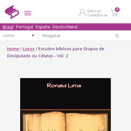
0
Entre ou
Cadastre-se
Brasil
Portugal
España
Deutschland
Home
/
Livros
/
Estudos bíblicos para Grupos de
Discipulado ou Células - Vol. 2