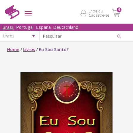
0
Entre ou
Cadastre-se
Brasil
Portugal
España
Deutschland
Home
/
Livros
/
Eu Sou Santo?