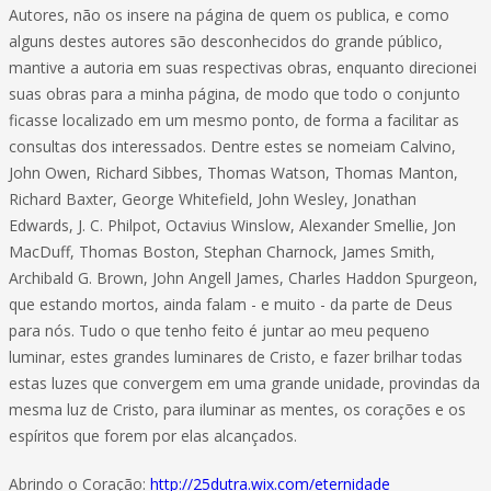
Autores, não os insere na página de quem os publica, e como
alguns destes autores são desconhecidos do grande público,
mantive a autoria em suas respectivas obras, enquanto direcionei
suas obras para a minha página, de modo que todo o conjunto
ficasse localizado em um mesmo ponto, de forma a facilitar as
consultas dos interessados. Dentre estes se nomeiam Calvino,
John Owen, Richard Sibbes, Thomas Watson, Thomas Manton,
Richard Baxter, George Whitefield, John Wesley, Jonathan
Edwards, J. C. Philpot, Octavius Winslow, Alexander Smellie, Jon
MacDuff, Thomas Boston, Stephan Charnock, James Smith,
Archibald G. Brown, John Angell James, Charles Haddon Spurgeon,
que estando mortos, ainda falam - e muito - da parte de Deus
para nós. Tudo o que tenho feito é juntar ao meu pequeno
luminar, estes grandes luminares de Cristo, e fazer brilhar todas
estas luzes que convergem em uma grande unidade, provindas da
mesma luz de Cristo, para iluminar as mentes, os corações e os
espíritos que forem por elas alcançados.
Abrindo o Coração:
http://25dutra.wix.com/eternidade