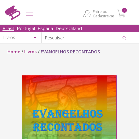
0
Entre ou
Cadastre-se
Brasil
Portugal
España
Deutschland
Home
/
Livros
/
EVANGELHOS RECONTADOS