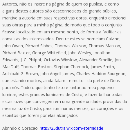
Autores, não os insere na página de quem os publica, e como
alguns destes autores são desconhecidos do grande público,
mantive a autoria em suas respectivas obras, enquanto direcionei
suas obras para a minha página, de modo que todo o conjunto
ficasse localizado em um mesmo ponto, de forma a facilitar as
consultas dos interessados. Dentre estes se nomeiam Calvino,
John Owen, Richard Sibbes, Thomas Watson, Thomas Manton,
Richard Baxter, George Whitefield, John Wesley, Jonathan
Edwards, J. C. Philpot, Octavius Winslow, Alexander Smellie, Jon
MacDuff, Thomas Boston, Stephan Charnock, James Smith,
Archibald G. Brown, John Angell James, Charles Haddon Spurgeon,
que estando mortos, ainda falam - e muito - da parte de Deus
para nós. Tudo o que tenho feito é juntar ao meu pequeno
luminar, estes grandes luminares de Cristo, e fazer brilhar todas
estas luzes que convergem em uma grande unidade, provindas da
mesma luz de Cristo, para iluminar as mentes, os corações e os
espíritos que forem por elas alcançados.
Abrindo o Coração:
http://25dutra.wix.com/eternidade