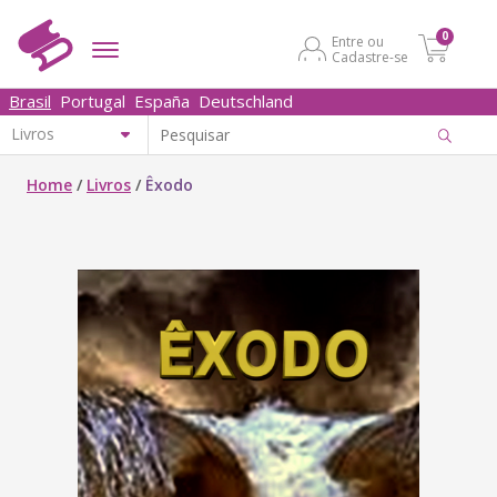
0
Entre ou
Cadastre-se
Brasil
Portugal
España
Deutschland
Home
/
Livros
/
Êxodo