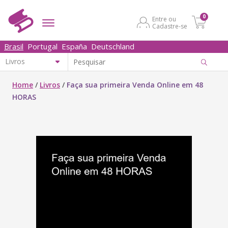
0
Entre ou
Cadastre-se
Brasil
Portugal
España
Deutschland
Home
/
Livros
/
Faça sua primeira Venda Online em 48
HORAS