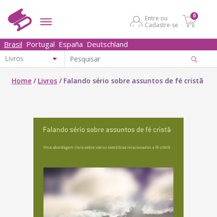
0
Entre ou
Cadastre-se
Brasil
Portugal
España
Deutschland
Home
/
Livros
/
Falando sério sobre assuntos de fé cristã