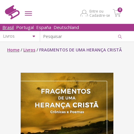
0
Entre ou
Cadastre-se
Brasil
Portugal
España
Deutschland
Home
/
Livros
/
FRAGMENTOS DE UMA HERANÇA CRISTÃ