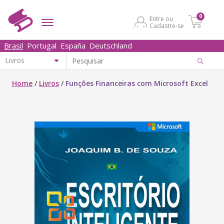
0
Entre ou
Cadastre-se
Brasil
Portugal
España
Deutschland
Home
/
Livros
/
Funções Financeiras com Microsoft Excel