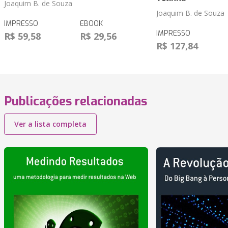
Joaquim B. de Souza
Joaquim B. de Souza
IMPRESSO
EBOOK
IMPRESSO
R$ 59,58
R$ 29,56
R$ 127,84
Publicações relacionadas
Ver a lista completa