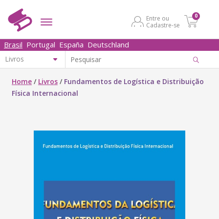
0
Entre ou
Cadastre-se
Brasil
Portugal
España
Deutschland
Home
/
Livros
/
Fundamentos de Logística e Distribuição
Física Internacional