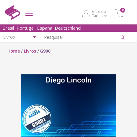
0
Entre ou
Cadastre-se
Brasil
Portugal
España
Deutschland
Home
/
Livros
/
G9001