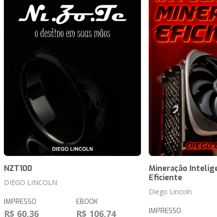
NZT100
Mineração Intelig
Eficiente
DIEGO LINCOLN
Diego Lincoln
IMPRESSO
EBOOK
IMPRESSO
R$ 60,36
R$ 106,74