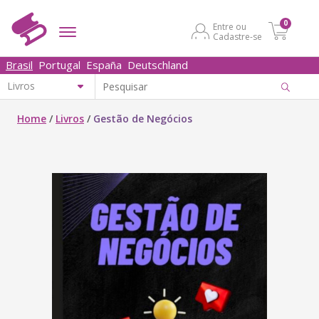
0
Entre ou
Cadastre-se
Brasil
Portugal
España
Deutschland
Home
/
Livros
/
Gestão de Negócios