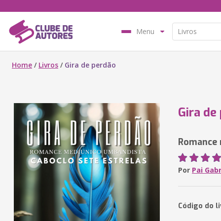
Menu
Home
/
Livros
/
Gira de perdão
Gira de
Romance 
Por
Pai Gabr
Código do l