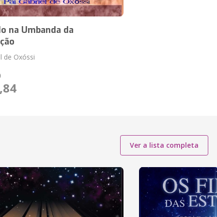
ndo na Umbanda da
ação
el de Oxóssi
O
,84
Ver a lista completa