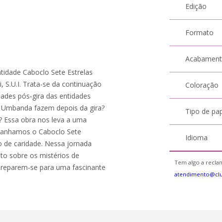
Edição
Formato
Acabamen
idade Caboclo Sete Estrelas
, S.U.I. Trata-se da continuação
Coloração
dades pós-gira das entidades
de Umbanda fazem depois da gira?
Tipo de pa
? Essa obra nos leva a uma
panhamos o Caboclo Sete
Idioma
o de caridade. Nessa jornada
o sobre os mistérios de
Tem algo a reclam
eparem-se para uma fascinante
atendimento@cl