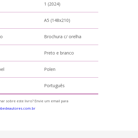
1 (2024)
A5 (148x210)
to
Brochura c/ orelha
Preto e branco
pel
Polen
Português
ar sobre este livro? Envie um email para
ubedeautores.com.br