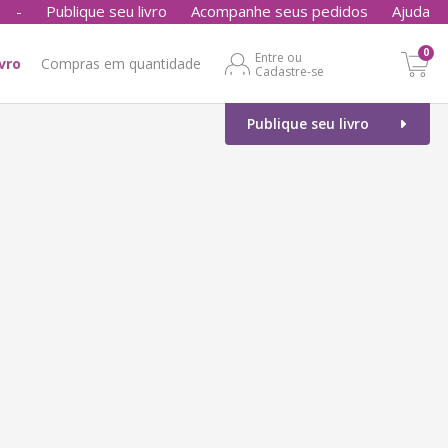
-
Publique seu livro
Acompanhe seus pedidos
Ajuda
0
Entre ou
ivro
Compras em quantidade
Cadastre-se
Publique seu livro