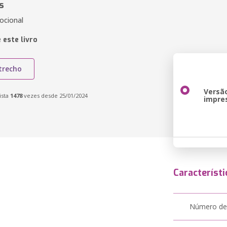
s
ocional
 este livro
trecho
Versã
ista
1478
vezes desde 25/01/2024
impre
Característi
Número de