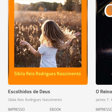
Escolhidos de Deus
O Rein
Sibila Reis Rodrigues Nascimento
James T.
IMPRESSO
EBOOK
IMPRESS