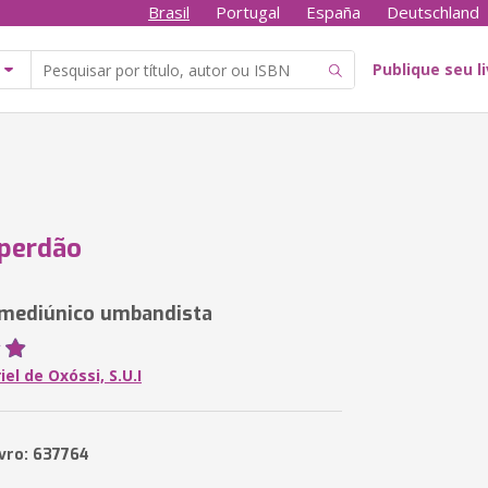
Brasil
Portugal
España
Deutschland
Publique seu l
 perdão
mediúnico umbandista
iel de Oxóssi, S.U.I
ivro: 637764