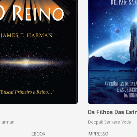
o
Os Filhos Das Estr
 Harman
Deepak Sankara Veda
O
EBOOK
IMPRESSO