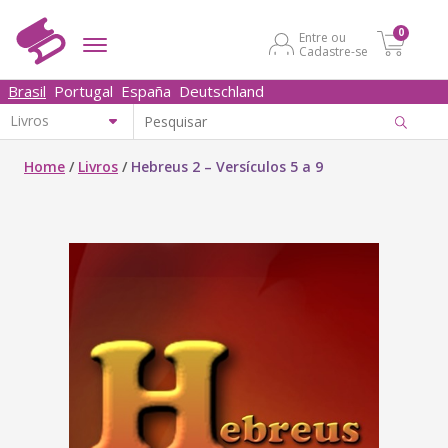
0
Entre ou
Cadastre-se
Brasil
Portugal
España
Deutschland
Home
/
Livros
/
Hebreus 2 – Versículos 5 a 9