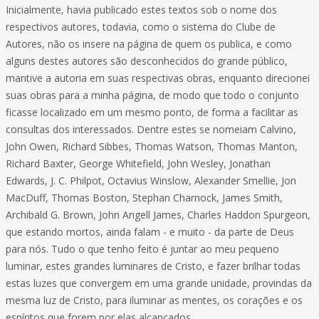
Inicialmente, havia publicado estes textos sob o nome dos
respectivos autores, todavia, como o sistema do Clube de
Autores, não os insere na página de quem os publica, e como
alguns destes autores são desconhecidos do grande público,
mantive a autoria em suas respectivas obras, enquanto direcionei
suas obras para a minha página, de modo que todo o conjunto
ficasse localizado em um mesmo ponto, de forma a facilitar as
consultas dos interessados. Dentre estes se nomeiam Calvino,
John Owen, Richard Sibbes, Thomas Watson, Thomas Manton,
Richard Baxter, George Whitefield, John Wesley, Jonathan
Edwards, J. C. Philpot, Octavius Winslow, Alexander Smellie, Jon
MacDuff, Thomas Boston, Stephan Charnock, James Smith,
Archibald G. Brown, John Angell James, Charles Haddon Spurgeon,
que estando mortos, ainda falam - e muito - da parte de Deus
para nós. Tudo o que tenho feito é juntar ao meu pequeno
luminar, estes grandes luminares de Cristo, e fazer brilhar todas
estas luzes que convergem em uma grande unidade, provindas da
mesma luz de Cristo, para iluminar as mentes, os corações e os
espíritos que forem por elas alcançados.