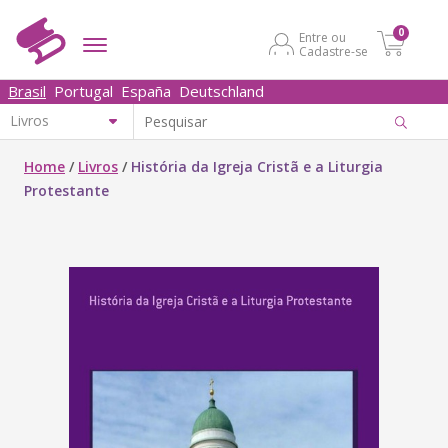
0
Entre ou
Cadastre-se
Brasil
Portugal
España
Deutschland
Home
/
Livros
/
História da Igreja Cristã e a Liturgia
Protestante