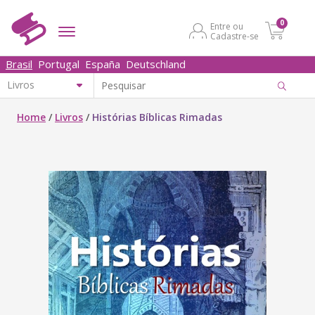
0
Entre ou
Cadastre-se
Brasil
Portugal
España
Deutschland
Home
/
Livros
/
Histórias Bíblicas Rimadas