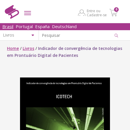
0
Entre ou
Cadastre-se
Brasil
Portugal
España
Deutschland
Home
/
Livros
/
Indicador de convergência de tecnologias
em Prontuário Digital de Pacientes