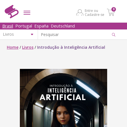
0
Entre ou
Cadastre-se
Brasil
Portugal
España
Deutschland
Home
/
Livros
/
Introdução à Inteligência Artificial