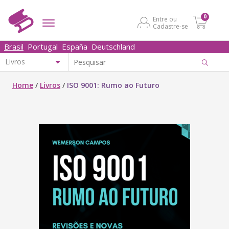
0
Entre ou
Cadastre-se
Brasil
Portugal
España
Deutschland
Home
/
Livros
/
ISO 9001: Rumo ao Futuro