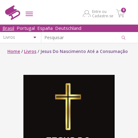
0
Entre ou
Cadastre-se
Brasil
Portugal
España
Deutschland
Home
/
Livros
/
Jesus Do Nascimento Até a Consumação