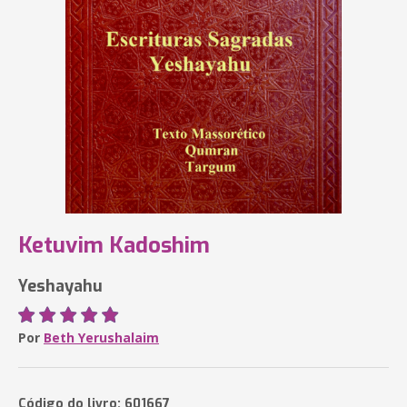
Ketuvim Kadoshim
Yeshayahu
Por
Beth Yerushalaim
Código do livro: 601667