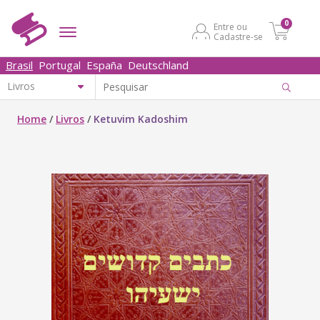
0
Entre ou
Cadastre-se
Brasil
Portugal
España
Deutschland
Home
/
Livros
/
Ketuvim Kadoshim