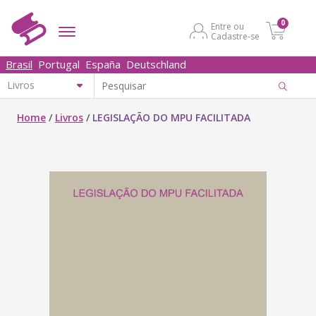
0
Entre ou
Cadastre-se
Brasil
Portugal
España
Deutschland
Home
/
Livros
/
LEGISLAÇÃO DO MPU FACILITADA