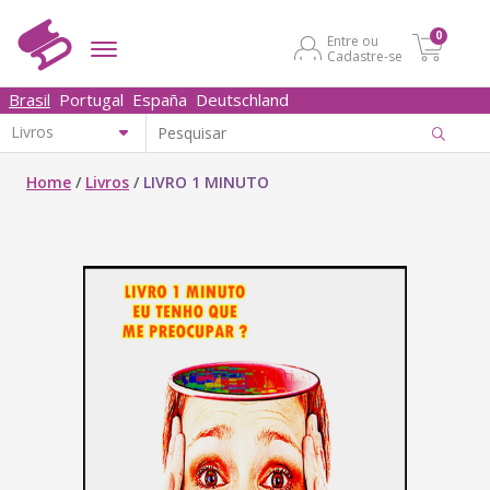
0
Entre ou
Cadastre-se
Brasil
Portugal
España
Deutschland
Home
/
Livros
/
LIVRO 1 MINUTO