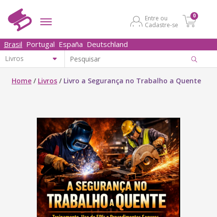
0
Entre ou
Cadastre-se
Brasil
Portugal
España
Deutschland
Home
/
Livros
/
Livro a Segurança no Trabalho a Quente