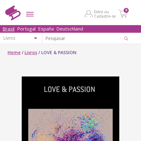
0
Entre ou
Cadastre-se
Brasil
Portugal
España
Deutschland
Home
/
Livros
/
LOVE & PASSION