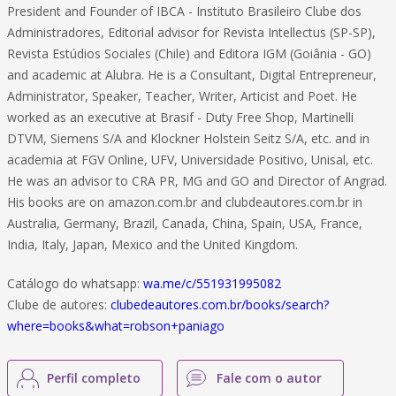
President and Founder of IBCA - Instituto Brasileiro Clube dos
Administradores, Editorial advisor for Revista Intellectus (SP-SP),
Revista Estúdios Sociales (Chile) and Editora IGM (Goiânia - GO)
and academic at Alubra. He is a Consultant, Digital Entrepreneur,
Administrator, Speaker, Teacher, Writer, Articist and Poet. He
worked as an executive at Brasif - Duty Free Shop, Martinelli
DTVM, Siemens S/A and Klockner Holstein Seitz S/A, etc. and in
academia at FGV Online, UFV, Universidade Positivo, Unisal, etc.
He was an advisor to CRA PR, MG and GO and Director of Angrad.
His books are on amazon.com.br and clubdeautores.com.br in
Australia, Germany, Brazil, Canada, China, Spain, USA, France,
India, Italy, Japan, Mexico and the United Kingdom.
Catálogo do whatsapp:
wa.me/c/551931995082
Clube de autores:
clubedeautores.com.br/books/search?
where=books&what=robson+paniago
Perfil completo
Fale com o autor