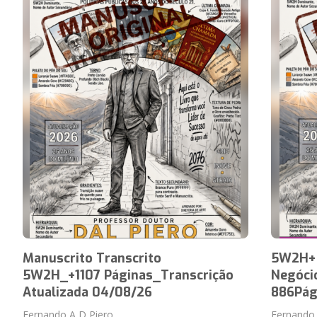
Manuscrito Transcrito
5W2H+ 
5W2H_+1107 Páginas_Transcrição
Negócio
Atualizada 04/08/26
886Pág
Fernando A D Piero
Fernando 