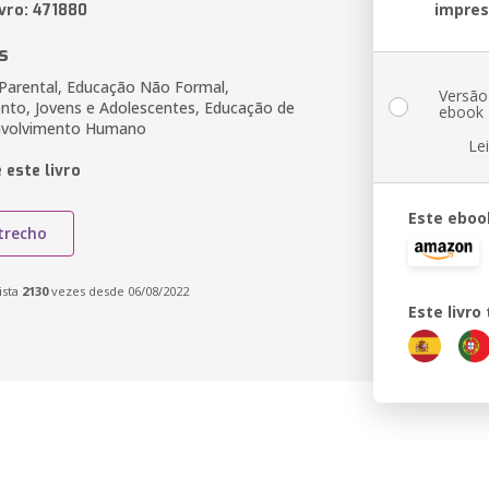
impre
ivro: 471880
s
 Parental, Educação Não Formal,
Versão
to, Jovens e Adolescentes, Educação de
ebook
envolvimento Humano
Le
 este livro
Este eboo
trecho
ista
2130
vezes desde 06/08/2022
Este livr