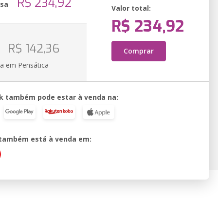
R$ 234,92
ssa
Valor total:
R$ 234,92
R$ 142,36
Comprar
ia em Pensática
k também pode estar à venda na:
o também está à venda em: