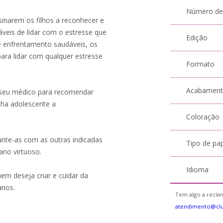
Número de
sinarem os filhos a reconhecer e
veis de lidar com o estresse que
Edição
e enfrentamento saudáveis, os
para lidar com qualquer estresse
Formato
Acabamen
o seu médico para recomendar
lha adolescente a
Coloração
unte-as com as outras indicadas
Tipo de pa
ano virtuoso.
Idioma
uem deseja criar e cuidar da
anos.
Tem algo a reclam
atendimento@cl