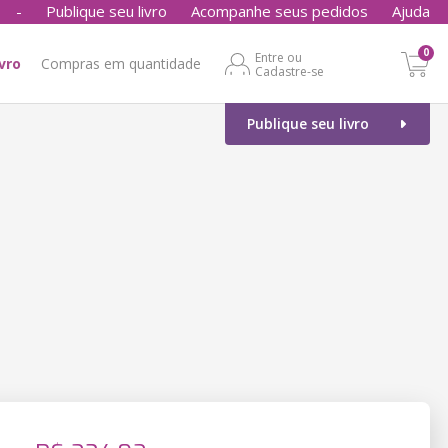
-
Publique seu livro
Acompanhe seus pedidos
Ajuda
0
Entre ou
ivro
Compras em quantidade
Cadastre-se
Publique seu livro
o