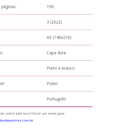
 páginas
190
3 (2022)
A5 (148x210)
to
Capa dura
Preto e branco
pel
Polen
Português
ar sobre este livro? Envie um email para
ubedeautores.com.br