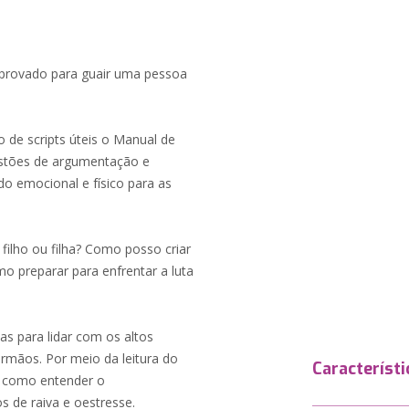
omprovado para guair uma pessoa
 de scripts úteis o Manual de
stões de argumentação e
do emocional e físico para as
ilho ou filha? Como posso criar
mo preparar para enfrentar a luta
ças para lidar com os altos
irmãos. Por meio da leitura do
Característi
 como entender o
s de raiva e oestresse.