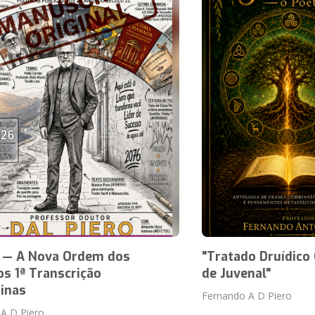
— A Nova Ordem dos
"Tratado Druídic
s 1ª Transcrição
de Juvenal"
inas
Fernando A D Piero
A D Piero