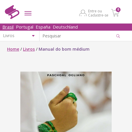
0
Entre ou
Cadastre-se
Brasil
Portugal
España
Deutschland
Home
/
Livros
/
Manual do bom médium