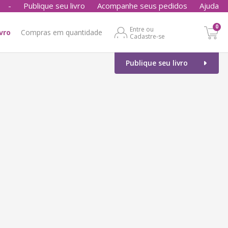
-
Publique seu livro
Acompanhe seus pedidos
Ajuda
0
Entre ou
ivro
Compras em quantidade
Cadastre-se
Publique seu livro