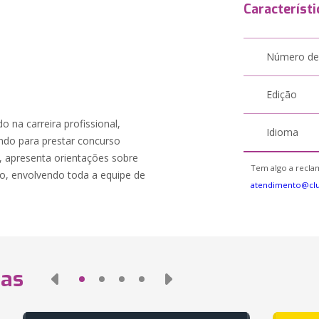
Característi
Número de
Edição
na carreira profissional,
Idioma
ndo para prestar concurso
as, apresenta orientações sobre
Tem algo a reclam
ho, envolvendo toda a equipe de
atendimento@cl
das