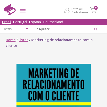
0
Entre ou
Cadastre-se
Brasil
Portugal
España
Deutschland
Home
/
Livros
/
Marketing de relacionamento com o
cliente