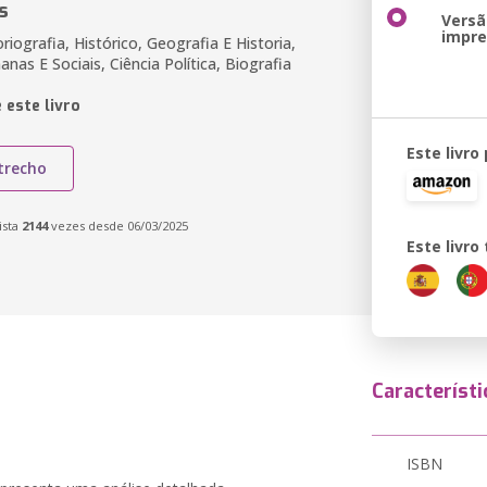
s
Versã
impr
oriografia, Histórico, Geografia E Historia,
nas E Sociais, Ciência Política, Biografia
 este livro
Este livro
trecho
ista
2144
vezes desde 06/03/2025
Este livr
Característi
ISBN