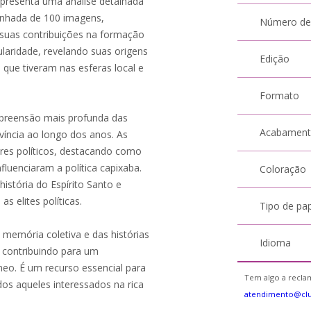
 apresenta uma análise detalhada
panhada de 100 imagens,
Número de
 suas contribuições na formação
laridade, revelando suas origens
Edição
o que tiveram nas esferas local e
Formato
preensão mais profunda das
Acabamen
víncia ao longo dos anos. As
eres políticos, destacando como
nfluenciaram a política capixaba.
Coloração
istória do Espírito Santo e
s elites políticas.
Tipo de pa
 memória coletiva e das histórias
Idioma
, contribuindo para um
eo. É um recurso essencial para
Tem algo a reclam
dos aqueles interessados na rica
atendimento@cl