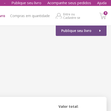
-
Publique seu livro
Acompanhe seus pedidos
Ajuda
0
Entre ou
ivro
Compras em quantidade
Cadastre-se
Publique seu livro
Valor total: