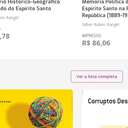
rio Histórico-Geográfico
Memória Política 
do do Espírito Santo
Espírito Santo na 
República (1889-1
bim Rangel
Gilber Rubim Rangel
O
,78
IMPRESSO
R$ 86,06
Ver a lista completa