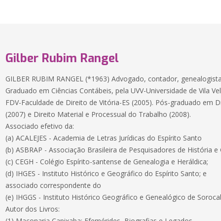
Gilber Rubim Rangel
GILBER RUBIM RANGEL (*1963) Advogado, contador, genealogista
Graduado em Ciências Contábeis, pela UVV-Universidade de Vila Vel
FDV-Faculdade de Direito de Vitória-ES (2005). Pós-graduado em Dir
(2007) e Direito Material e Processual do Trabalho (2008).
Associado efetivo da:
(a) ACALEJES - Academia de Letras Jurídicas do Espírito Santo
(b) ASBRAP - Associação Brasileira de Pesquisadores de História e
(c) CEGH - Colégio Espírito-santense de Genealogia e Heráldica;
(d) IHGES - Instituto Histórico e Geográfico do Espírito Santo; e
associado correspondente do
(e) IHGGS - Instituto Histórico Geográfico e Genealógico de Soroca
Autor dos Livros:
(1) Maçonaria Capixaba: Efemérides, Biografias e Legados