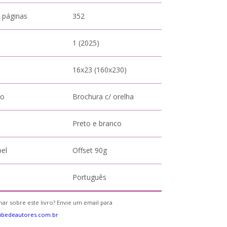
 páginas
352
1 (2025)
16x23 (160x230)
to
Brochura c/ orelha
Preto e branco
pel
Offset 90g
Português
ar sobre este livro? Envie um email para
ubedeautores.com.br