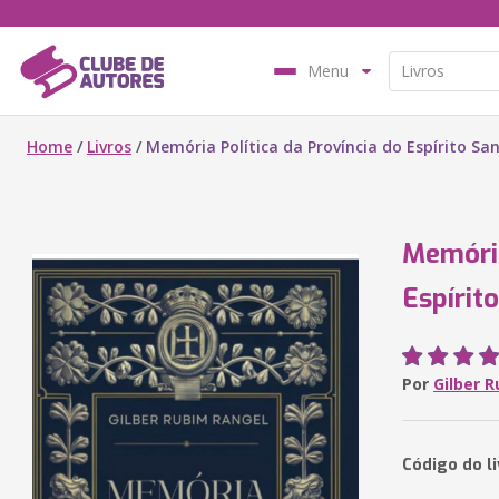
Menu
Home
/
Livros
/
Memória Política da Província do Espírito Sa
Memória
Espírit
Por
Gilber 
Código do l