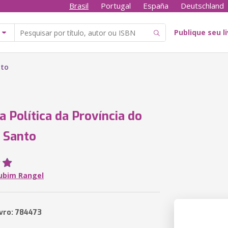
Brasil
Portugal
España
Deutschland
Publique seu l
nto
 Política da Província do
o Santo
Rubim Rangel
ivro: 784473