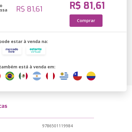
R$ 81,61
o
R$ 81,61
essa
Comprar
 pode estar à venda na:
o também está à venda em:
cas
9786501119984