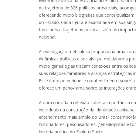
Memória Política da Província do Espírito Santo
da trajetória de 326 políticos provinciais, acom
oferecendo micro biografias que contextualizam
do Estado. Cada figura é examinada em sua singu
familiares e trajetórias políticas, além do impact
nacional.
A investigação meticulosa proporciona uma com
dinâmicas políticas e sociais que moldaram a pro
micro genealogias traçam conexões entre os líd
suas relações familiares e alianças estratégicas i
Esse enfoque enriquece o entendimento sobre a h
oferece um pano-rama sobre as interações entre a
A obra convida à reflexão sobre a importância da
individuais na construção da identidade capixaba
entendimento mais amplo do Brasil contemporân
historiadores, pesquisadores, genealogistas e to
história política do Espírito Santo.