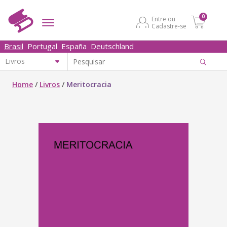
0
Entre ou
Cadastre-se
Brasil
Portugal
España
Deutschland
Home
/
Livros
/
Meritocracia