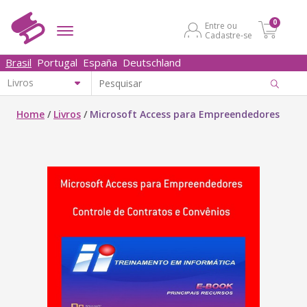
0
Entre ou
Cadastre-se
Brasil
Portugal
España
Deutschland
Home
/
Livros
/
Microsoft Access para Empreendedores