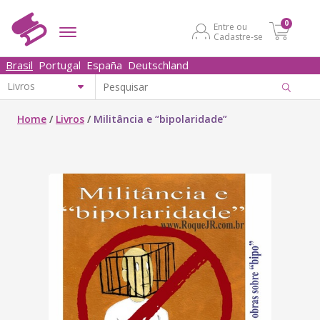
0
Entre ou
Cadastre-se
Brasil
Portugal
España
Deutschland
Home
/
Livros
/
Militância e “bipolaridade”