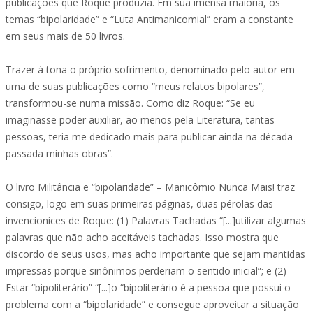
publicações que Roque produzia. Em sua imensa maioria, os
temas “bipolaridade” e “Luta Antimanicomial” eram a constante
em seus mais de 50 livros.
Trazer à tona o próprio sofrimento, denominado pelo autor em
uma de suas publicações como “meus relatos bipolares”,
transformou-se numa missão. Como diz Roque: “Se eu
imaginasse poder auxiliar, ao menos pela Literatura, tantas
pessoas, teria me dedicado mais para publicar ainda na década
passada minhas obras”.
O livro Militância e “bipolaridade” – Manicômio Nunca Mais! traz
consigo, logo em suas primeiras páginas, duas pérolas das
invencionices de Roque: (1) Palavras Tachadas “[...]utilizar algumas
palavras que não acho aceitáveis tachadas. Isso mostra que
discordo de seus usos, mas acho importante que sejam mantidas
impressas porque sinônimos perderiam o sentido inicial”; e (2)
Estar “bipoliterário” “[...]o “bipoliterário é a pessoa que possui o
problema com a “bipolaridade” e consegue aproveitar a situação