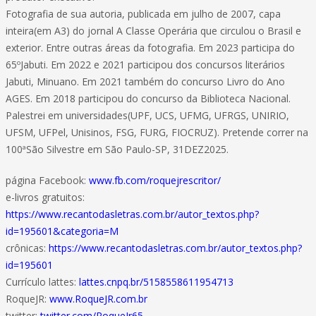
Fotografia de sua autoria, publicada em julho de 2007, capa
inteira(em A3) do jornal A Classe Operária que circulou o Brasil e
exterior. Entre outras áreas da fotografia. Em 2023 participa do
65ºJabuti. Em 2022 e 2021 participou dos concursos literários
Jabuti, Minuano. Em 2021 também do concurso Livro do Ano
AGES. Em 2018 participou do concurso da Biblioteca Nacional.
Palestrei em universidades(UPF, UCS, UFMG, UFRGS, UNIRIO,
UFSM, UFPel, Unisinos, FSG, FURG, FIOCRUZ). Pretende correr na
100ªSão Silvestre em São Paulo-SP, 31DEZ2025.
página Facebook:
www.fb.com/roquejrescritor/
e-livros gratuitos:
https://www.recantodasletras.com.br/autor_textos.php?
id=195601&categoria=M
crônicas:
https://www.recantodasletras.com.br/autor_textos.php?
id=195601
Currículo lattes:
lattes.cnpq.br/5158558611954713
RoqueJR:
www.RoqueJR.com.br
twitter:
twitter.com/RoqueJr65