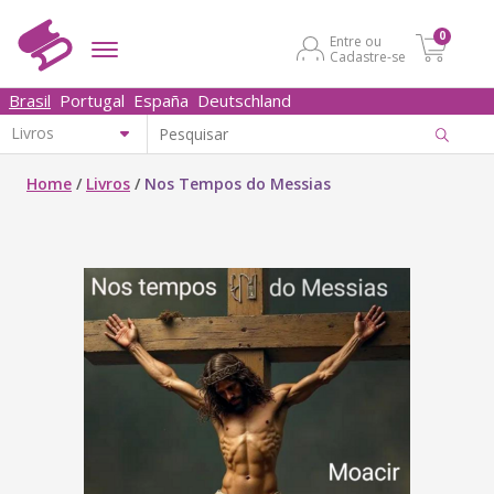
0
Entre ou
Cadastre-se
Brasil
Portugal
España
Deutschland
Home
/
Livros
/
Nos Tempos do Messias