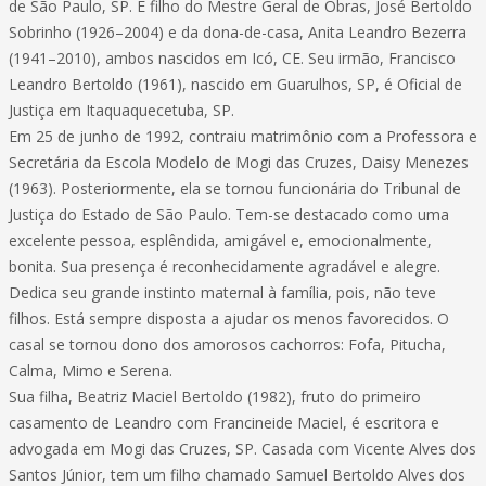
de São Paulo, SP. É filho do Mestre Geral de Obras, José Bertoldo
Sobrinho (1926–2004) e da dona-de-casa, Anita Leandro Bezerra
(1941–2010), ambos nascidos em Icó, CE. Seu irmão, Francisco
Leandro Bertoldo (1961), nascido em Guarulhos, SP, é Oficial de
Justiça em Itaquaquecetuba, SP.
Em 25 de junho de 1992, contraiu matrimônio com a Professora e
Secretária da Escola Modelo de Mogi das Cruzes, Daisy Menezes
(1963). Posteriormente, ela se tornou funcionária do Tribunal de
Justiça do Estado de São Paulo. Tem-se destacado como uma
excelente pessoa, esplêndida, amigável e, emocionalmente,
bonita. Sua presença é reconhecidamente agradável e alegre.
Dedica seu grande instinto maternal à família, pois, não teve
filhos. Está sempre disposta a ajudar os menos favorecidos. O
casal se tornou dono dos amorosos cachorros: Fofa, Pitucha,
Calma, Mimo e Serena.
Sua filha, Beatriz Maciel Bertoldo (1982), fruto do primeiro
casamento de Leandro com Francineide Maciel, é escritora e
advogada em Mogi das Cruzes, SP. Casada com Vicente Alves dos
Santos Júnior, tem um filho chamado Samuel Bertoldo Alves dos