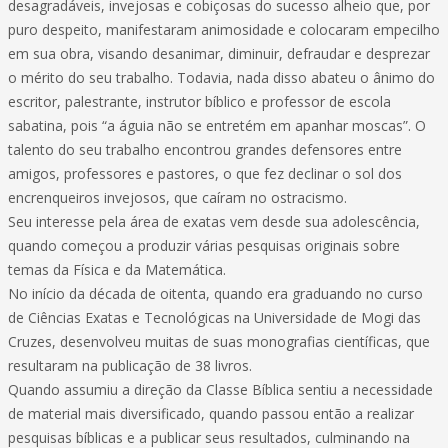
desagradáveis, invejosas e cobiçosas do sucesso alheio que, por
puro despeito, manifestaram animosidade e colocaram empecilho
em sua obra, visando desanimar, diminuir, defraudar e desprezar
o mérito do seu trabalho. Todavia, nada disso abateu o ânimo do
escritor, palestrante, instrutor bíblico e professor de escola
sabatina, pois “a águia não se entretém em apanhar moscas”. O
talento do seu trabalho encontrou grandes defensores entre
amigos, professores e pastores, o que fez declinar o sol dos
encrenqueiros invejosos, que caíram no ostracismo.
Seu interesse pela área de exatas vem desde sua adolescência,
quando começou a produzir várias pesquisas originais sobre
temas da Física e da Matemática.
No início da década de oitenta, quando era graduando no curso
de Ciências Exatas e Tecnológicas na Universidade de Mogi das
Cruzes, desenvolveu muitas de suas monografias científicas, que
resultaram na publicação de 38 livros.
Quando assumiu a direção da Classe Bíblica sentiu a necessidade
de material mais diversificado, quando passou então a realizar
pesquisas bíblicas e a publicar seus resultados, culminando na