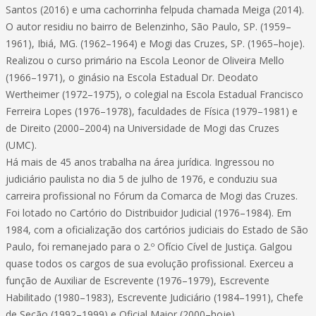
Santos (2016) e uma cachorrinha felpuda chamada Meiga (2014).
O autor residiu no bairro de Belenzinho, São Paulo, SP. (1959–
1961), Ibiá, MG. (1962–1964) e Mogi das Cruzes, SP. (1965–hoje).
Realizou o curso primário na Escola Leonor de Oliveira Mello
(1966–1971), o ginásio na Escola Estadual Dr. Deodato
Wertheimer (1972–1975), o colegial na Escola Estadual Francisco
Ferreira Lopes (1976–1978), faculdades de Física (1979–1981) e
de Direito (2000–2004) na Universidade de Mogi das Cruzes
(UMC).
Há mais de 45 anos trabalha na área jurídica. Ingressou no
judiciário paulista no dia 5 de julho de 1976, e conduziu sua
carreira profissional no Fórum da Comarca de Mogi das Cruzes.
Foi lotado no Cartório do Distribuidor Judicial (1976–1984). Em
1984, com a oficialização dos cartórios judiciais do Estado de São
Paulo, foi remanejado para o 2.º Ofício Cível de Justiça. Galgou
quase todos os cargos de sua evolução profissional. Exerceu a
função de Auxiliar de Escrevente (1976–1979), Escrevente
Habilitado (1980–1983), Escrevente Judiciário (1984–1991), Chefe
de Seção (1992–1999) e Oficial Maior (2000–hoje).