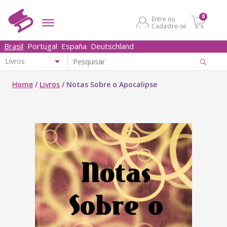
0
Entre ou
Cadastre-se
Brasil
Portugal
España
Deutschland
Home
/
Livros
/
Notas Sobre o Apocalipse