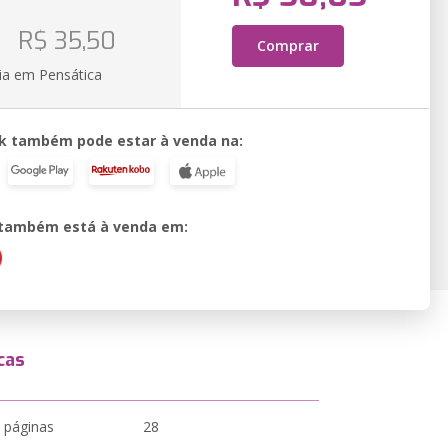
o
R$ 35,50
Comprar
ia em Pensática
k também pode estar à venda na:
o também está à venda em:
cas
 páginas
28