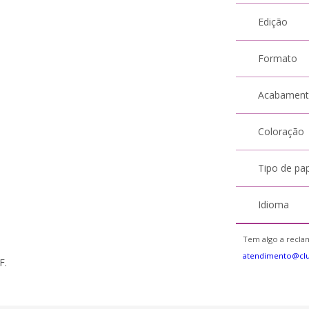
Edição
Formato
Acabamen
Coloração
Tipo de pa
Idioma
Tem algo a reclam
atendimento@cl
F.