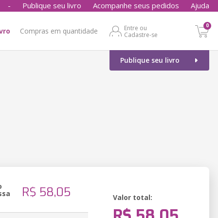
-
Publique seu livro
Acompanhe seus pedidos
Ajuda
0
Entre ou
ivro
Compras em quantidade
Cadastre-se
Publique seu livro
o
R$ 58,05
ssa
Valor total:
R$ 58,05